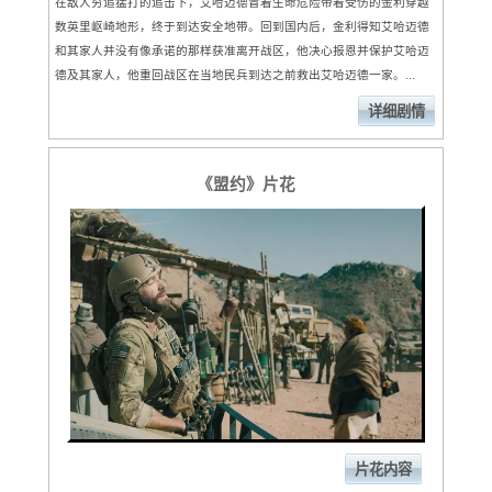
在敌人穷追猛打的追击下，艾哈迈德冒着生命危险带着受伤的金利穿越
数英里岖崎地形，终于到达安全地带。回到国内后，金利得知艾哈迈德
和其家人并没有像承诺的那样获准离开战区，他决心报恩并保护艾哈迈
德及其家人，他重回战区在当地民兵到达之前救出艾哈迈德一家。...
详细剧情
《盟约》片花
片花内容