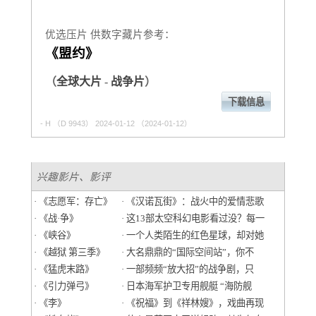
优选压片 供数字藏片参考：
《盟约》
（
全球大片
-
战争片
）
下载信息
- H
（D 9943） 2024-01-12 （2024-01-12）
兴趣影片、影评
· 《志愿军：存亡》
· 《汉诺瓦街》：战火中的爱情悲歌
· 《战·争》
· 这13部太空科幻电影看过没？每一
· 《峡谷》
· 一个人类陌生的红色星球，却对她
· 《越狱 第三季》
· 大名鼎鼎的“国际空间站”，你不
· 《猛虎末路》
· 一部频频“放大招”的战争剧，只
· 《引力弹弓》
· 日本海军护卫专用舰艇 “海防舰
· 《李》
· 《祝福》到《祥林嫂》，戏曲再现