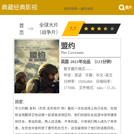
典藏经典影视
搜片
值得再看一遍的电影
全球大片
首
7.7
（
战争片
）
页
盟约
The Covenant
英国 2023年出品 （123分钟）
数字藏片格式——
伴音：英语 字幕：中文+英文
分辨率：1920x804 压缩码率：
17700K 文件格式：mkv／15.2G
摘要：
中士约翰·金利（杰克·吉伦哈尔 饰）最后一次在战场上执行任务，在他
和当地翻译艾哈迈德一起调查该地区时，他们的部队在巡逻中突然遭受
到伏击，幸运的是，两人还活着，不幸的是，只有他们两人成为了幸存
者。在伏击中金利受了重伤危在旦夕，这无疑增加了他们的逃跑风险，