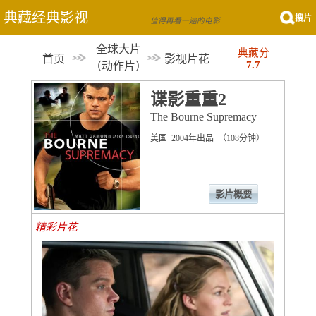
典藏经典影视
搜片
值得再看一遍的电影
全球大片
典藏分
首页
影视片花
7.7
（
动作片
）
谍影重重2
The Bourne Supremacy
美国 2004年出品 （108分钟）
影片概要
精彩片花