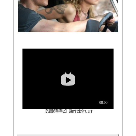
【谍影重重2】动作戏全CUT