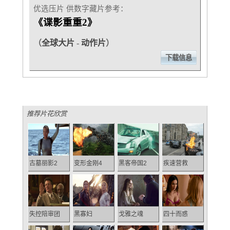
优选压片 供数字藏片参考：
《谍影重重2》
（
全球大片
-
动作片
）
下载信息
推荐片花欣赏
古墓丽影2
变形金刚4
黑客帝国2
疾速营救
失控陪审团
黑寡妇
戈雅之魂
四十而惑