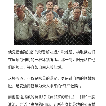
他凭借金融知识为狱警解决遗产税难题，换取狱友们
在屋顶劳作时的一杯冰镇啤酒。那一刻，阳光洒在他
们的脸上，笑容如自由人般灿烂。
这杯啤酒，不仅是味蕾的满足，更是对自由的短暂触
碰，是安迪用智慧为众人争来的“尊严救赎”。
而他偷偷播放的莫扎特《费加罗的婚礼》，则如一股
清流，穿透了高墙的阻隔，让所有身处绝境的灵魂暂