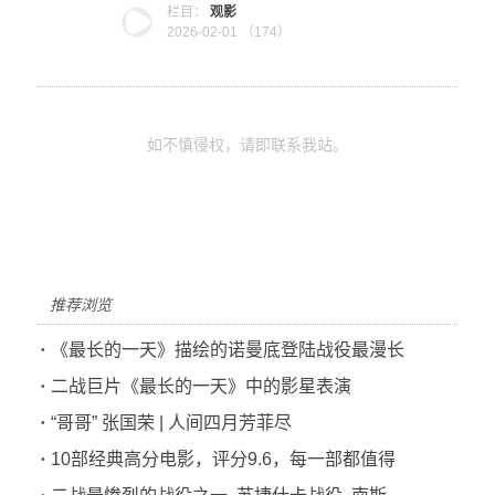
栏目：
观影
2026-02-01 （
174）
如不慎侵权，请即联系我站。
推荐浏览
·
《最长的一天》描绘的诺曼底登陆战役最漫长
·
二战巨片《最长的一天》中的影星表演
·
“哥哥” 张国荣 | 人间四月芳菲尽
·
10部经典高分电影，评分9.6，每一部都值得