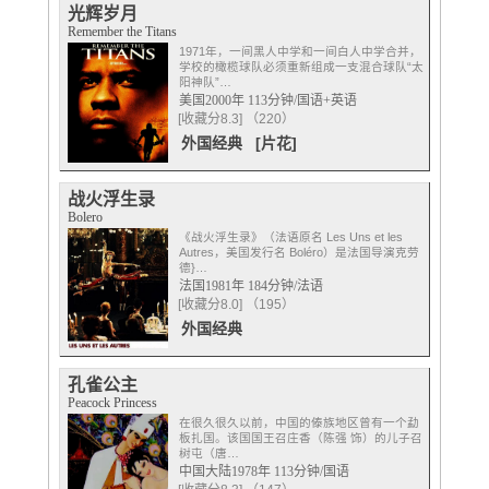
光辉岁月
Remember the Titans
1971年，一间黑人中学和一间白人中学合并，
学校的橄榄球队必须重新组成一支混合球队“太
阳神队”…
美国2000年 113分钟/国语+英语
[收藏分8.3] （220）
外国经典
[片花]
战火浮生录
Bolero
《战火浮生录》（法语原名 Les Uns et les
Autres，美国发行名 Boléro）是法国导演克劳
德}…
法国1981年 184分钟/法语
[收藏分8.0] （195）
外国经典
孔雀公主
Peacock Princess
在很久很久以前，中国的傣族地区曾有一个勐
板扎国。该国国王召庄香（陈强 饰）的儿子召
树屯（唐…
中国大陆1978年 113分钟/国语