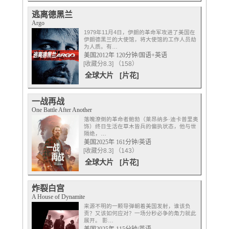
逃离德黑兰
Argo
1979年11月4日，伊朗的革命军攻进了美国在
伊朗德黑兰的大使馆，将大使馆的工作人员劫
为人质。有…
美国2012年 120分钟/国语+英语
[收藏分8.3] （158）
全球大片
[片花]
一战再战
One Battle After Another
落魄潦倒的革命者鲍勃（莱昂纳多·迪卡普里奥
饰）终日生活在草木皆兵的偏执状态，他与世
隔绝，…
美国2025年 161分钟/英语
[收藏分8.3] （143）
全球大片
[片花]
炸裂白宫
A House of Dynamite
来源不明的一颗导弹朝着美国发射，谁该负
责？又该如何应对？一场分秒必争的角力就此
展开。 影…