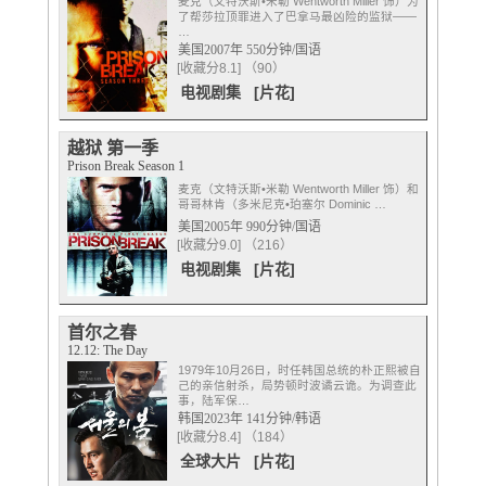
麦克（文特沃斯•米勒 Wentworth Miller 饰）为
了帮莎拉顶罪进入了巴拿马最凶险的监狱——
…
美国2007年 550分钟/国语
[收藏分8.1] （90）
电视剧集
[片花]
越狱 第一季
Prison Break Season 1
麦克（文特沃斯•米勒 Wentworth Miller 饰）和
哥哥林肯（多米尼克•珀塞尔 Dominic …
美国2005年 990分钟/国语
[收藏分9.0] （216）
电视剧集
[片花]
首尔之春
12.12: The Day
1979年10月26日，时任韩国总统的朴正熙被自
己的亲信射杀，局势顿时波谲云诡。为调查此
事，陆军保…
韩国2023年 141分钟/韩语
[收藏分8.4] （184）
全球大片
[片花]