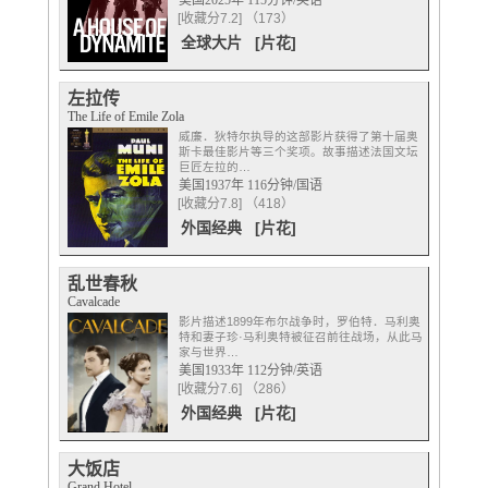
美国2025年 115分钟/英语
[收藏分7.2] （173）
全球大片
[片花]
左拉传
The Life of Emile Zola
威廉．狄特尔执导的这部影片获得了第十届奥
斯卡最佳影片等三个奖项。故事描述法国文坛
巨匠左拉的…
美国1937年 116分钟/国语
[收藏分7.8] （418）
外国经典
[片花]
乱世春秋
Cavalcade
影片描述1899年布尔战争时，罗伯特．马利奥
特和妻子珍·马利奥特被征召前往战场，从此马
家与世界…
美国1933年 112分钟/英语
[收藏分7.6] （286）
外国经典
[片花]
大饭店
Grand Hotel