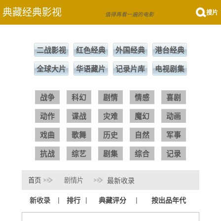
典藏经典影视
搜片
值得再看一遍的电影
二战影视
红色经典
外国经典
港台经典
全球大片
华语藏片
记录片库
电视剧集
战争
科幻
剧情
情感
喜剧
动作
谍战
灾难
魔幻
动画
戏曲
歌舞
历史
自然
军事
抗战
综艺
剧集
综合
记录
首页
剧情片
最新收录
|
|
|
新收录
排行
典藏评分
按出品年代