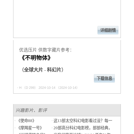
详细剧情
优选压片 供数字藏片参考：
《不明物体》
（
全球大片
-
科幻片
）
下载信息
- H
（D 299） 2024-10-14 （2024-10-14）
兴趣影片、影评
· 《使命88》
· 这13部太空科幻电影看过没？每一
· 《摩羯星一号》
· 20部高分科幻电影榜，部部经典，