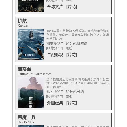
[收藏分7.2] （49）
全球大片
[片花]
护航
Konvoi
1941年夏：希特勒入侵苏联。满载战争物资的
货船队开始向摩尔曼斯克发起危险之旅，普通
水手们在冰…
挪威2023年 109分钟/挪威语
[收藏分7.7] （86）
二战影视
[片花]
南部军
Partisans of South Korea
影片根据见证北朝鲜新闻联诺员李康的军旅生
活以及记录改编。讲述了从1940年到1954年之
间，韩国先…
韩国1990年 159分钟/韩语
[收藏分7.7] （54）
外国经典
[片花]
恶魔士兵
Devil's Men