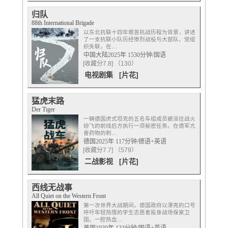
归队
88th International Brigade
以东北抗联十四年艰苦抗战历程为背景，讲述
了一支抗联小队历经惨烈战役与大部队、党组
织失联，在…
中国大陆2025年 1530分钟/国语
[收藏分7.8] （130）
电视剧集
[片花]
猛虎末路
Der Tiger
一辆德国虎式坦克的五名车组成员被派往战火
纷飞的前线后方执行一项秘密任务。在德军亢
奋药物的刺…
德国2025年 117分钟/德语+英语
[收藏分7.7] （579）
二战影视
[片花]
西线无战事
All Quiet on the Western Front
第一次世界大战期间，德国政府以漂亮的口号
呼吁年轻热情的学生志愿者投身战场保家卫
国。一腔热血…