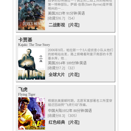
战争的恐怖通过一个真正的二战士兵的眼睛在
第一特种部队。萨姆·伯恩(Sam Byrne)是怀俄
明州的一…
美国2023年 91分钟/英语
[收藏分6.7] （54）
二战影视
[片花]
卡贾基
Kajaki: The True Story
2006年9月，帕拉斯一个3人组侦查小队从他们
的前哨站出发，路上俯瞰着阿富汗南部的卡贾
基水库，他…
英国2014年 109分钟/英语
[收藏分7.2] （32）
全球大片
[片花]
飞虎
Flying Tiger
根据抗美援朝时期，志愿军某部著名三所里穿
插迂回战例“飞虎行动”改编。
中国大陆1952年 80分钟/国语
[收藏分8.3] （305）
红色经典
[片花]