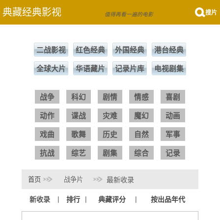
典藏经典影视
搜片
值得再看一遍的电影
二战影视
红色经典
外国经典
港台经典
全球大片
华语藏片
记录片库
电视剧集
战争
科幻
剧情
情感
喜剧
动作
谍战
灾难
魔幻
动画
戏曲
歌舞
历史
自然
军事
抗战
综艺
剧集
综合
记录
首页
战争片
最新收录
|
|
|
新收录
排行
典藏评分
按出品年代