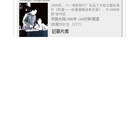
1995年，八一电影制片厂出品了大型文献纪录
片《较量——抗美援朝战争实录》，于1996年
获“金鸡奖…
中国大陆1996年 144分钟/国语
[收藏分8.3] （277）
记录片库
首页 上一页
下一页
尾页
(第
1
页/共34页
每页15条记录 共有506条记录)