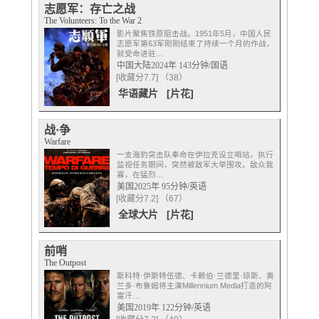
志愿军：存亡之战
The Volunteers: To the War 2
影片聚焦铁原阻击战。1951年5月，中国人民
志愿军第63军刚刚结束了持续一个月的作战，
就受命进驻…
中国大陆2024年 143分钟/国语
[收藏分7.7] （38）
华语藏片
[片花]
战·争
Warfare
一支海豹突击队奉命在伊拉克设立哨站，执行
监视任务期间，突然被敌军大举围攻。敌众我
寡，在猛烈…
美国2025年 95分钟/英语
[收藏分7.2] （67）
全球大片
[片花]
前哨
The Outpost
斯科特·伊斯特伍德、卡赖伯·兰德里·琼斯、奥
兰多·布鲁姆将主演Millennium Media打造的阿
富汗…
美国2019年 122分钟/英语