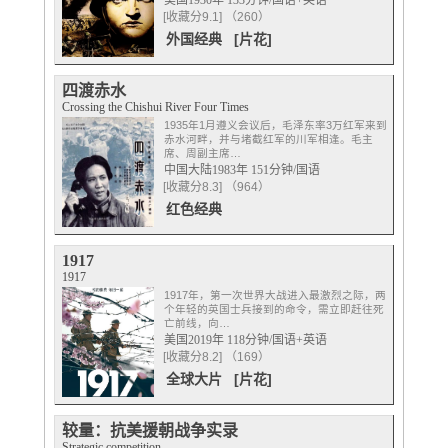
美国1930年 133分钟/国语+英语
[收藏分9.1] （260）
外国经典
[片花]
四渡赤水
Crossing the Chishui River Four Times
1935年1月遵义会议后，毛泽东率3万红军来到
赤水河畔，并与堵截红军的川军相逢。毛主
席、周副主席…
中国大陆1983年 151分钟/国语
[收藏分8.3] （964）
红色经典
1917
1917
1917年，第一次世界大战进入最激烈之际，两
个年轻的英国士兵接到的命令，需立即赶往死
亡前线，向…
美国2019年 118分钟/国语+英语
[收藏分8.2] （169）
全球大片
[片花]
较量：抗美援朝战争实录
Strategic competition