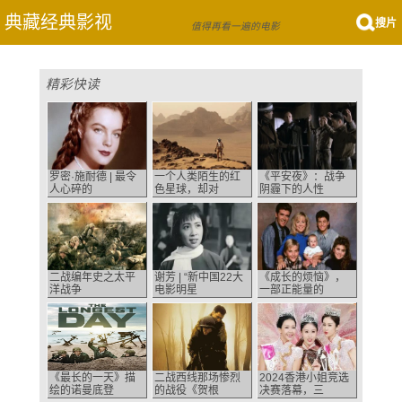
典藏经典影视
搜片
值得再看一遍的电影
精彩快读
罗密·施耐德 | 最令
一个人类陌生的红
《平安夜》：战争
人心碎的
色星球，却对
阴霾下的人性
二战编年史之太平
谢芳 | “新中国22大
《成长的烦恼》，
洋战争
电影明星
一部正能量的
《最长的一天》描
二战西线那场惨烈
2024香港小姐竞选
绘的诺曼底登
的战役《贺根
决赛落幕，三