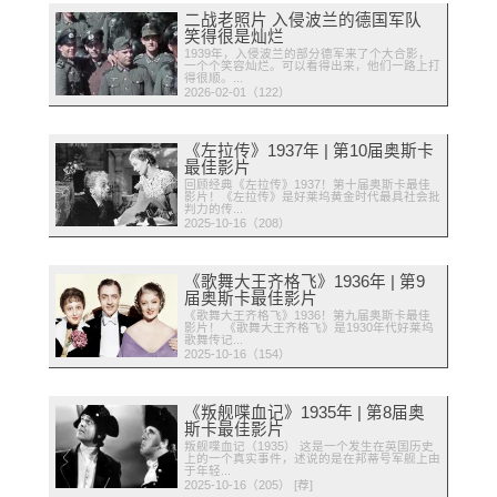
二战老照片 入侵波兰的德国军队
笑得很是灿烂
1939年，入侵波兰的部分德军来了个大合影，
一个个笑容灿烂。可以看得出来，他们一路上打
得很顺。...
2026-02-01（122）
《左拉传》1937年 | 第10届奥斯卡
最佳影片
回顾经典《左拉传》1937！第十届奥斯卡最佳
影片！《左拉传》是好莱坞黄金时代最具社会批
判力的传...
2025-10-16（208）
《歌舞大王齐格飞》1936年 | 第9
届奥斯卡最佳影片
《歌舞大王齐格飞》1936！第九届奥斯卡最佳
影片！ 《歌舞大王齐格飞》是1930年代好莱坞
歌舞传记...
2025-10-16（154）
《叛舰喋血记》1935年 | 第8届奥
斯卡最佳影片
叛舰喋血记（1935） 这是一个发生在英国历史
上的一个真实事件，述说的是在邦蒂号军舰上由
于年轻...
2025-10-16（205） [荐]