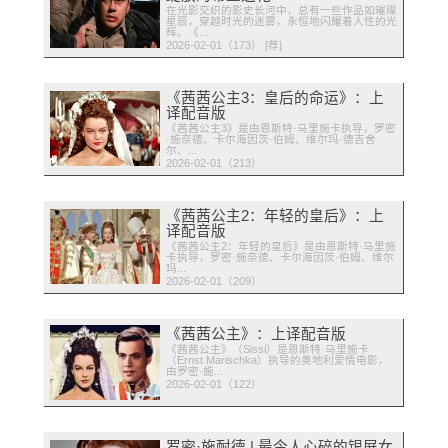
在光影交织的影史长河中，总有一些作品如璀璨
星辰，穿越时光的迷雾，永恒地闪耀着人性的光
辉。《...
2026-02-01（173） [荐]
《茜茜公主3：皇后的命运》：上
译配音版
《茜茜公主3》是由恩斯特·马里施卡执导，罗密
·施奈德、卡尔海因茨·伯姆、维尔玛·德吉舍
尔、...
2026-02-01（213）
《茜茜公主2：年轻的皇后》：上
译配音版
《茜茜公主2：年轻的皇后》是由恩斯特·马里施
卡执导，罗密·施奈德、卡尔海因茨·伯姆、维尔
玛...
2026-02-01（209）
《茜茜公主》：上译配音版
《茜茜公主》（Sissi）是恩斯特·马里施卡
（Ernst Marischka）执导的奥地利爱情电影，
由罗密·施...
2026-02-01（122）
罗密·施耐德 | 最令人心碎的银屏女