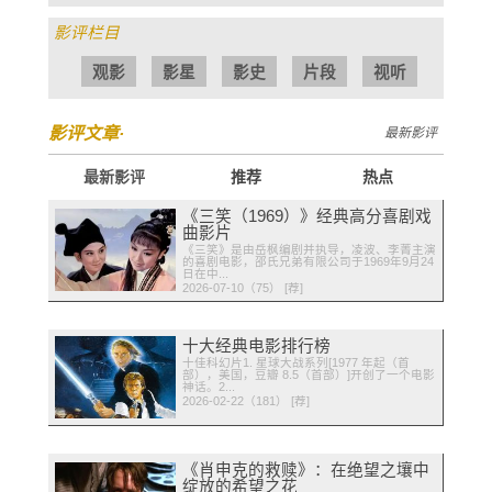
影评栏目
观影
影星
影史
片段
视听
影评文章·
最新影评
最新影评
推荐
热点
《三笑（1969）》经典高分喜剧戏
曲影片
《三笑》是由岳枫编剧并执导，凌波、李菁主演
的喜剧电影，邵氏兄弟有限公司于1969年9月24
日在中...
2026-07-10（75） [荐]
十大经典电影排行榜
十佳科幻片1. 星球大战系列[1977 年起（首
部），美国，豆瓣 8.5（首部）]开创了一个电影
神话。2...
2026-02-22（181） [荐]
《肖申克的救赎》：在绝望之壤中
绽放的希望之花