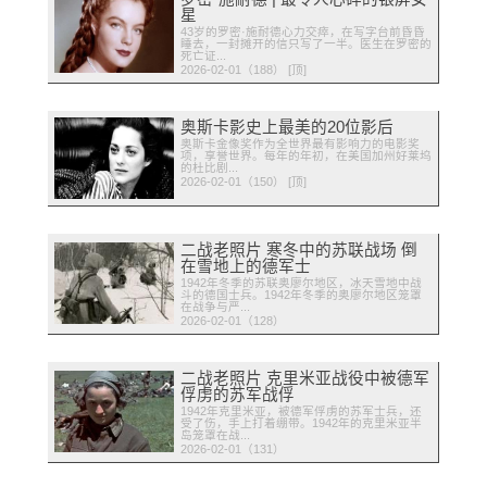
星
43岁的罗密·施耐德心力交瘁，在写字台前昏昏
睡去，一封摊开的信只写了一半。医生在罗密的
死亡证...
2026-02-01（188） [顶]
奥斯卡影史上最美的20位影后
奥斯卡金像奖作为全世界最有影响力的电影奖
项，享誉世界。每年的年初，在美国加州好莱坞
的杜比剧...
2026-02-01（150） [顶]
二战老照片 寒冬中的苏联战场 倒
在雪地上的德军士
1942年冬季的苏联奥廖尔地区，冰天雪地中战
斗的德国士兵。1942年冬季的奥廖尔地区笼罩
在战争与严...
2026-02-01（128）
二战老照片 克里米亚战役中被德军
俘虏的苏军战俘
1942年克里米亚，被德军俘虏的苏军士兵，还
受了伤，手上打着绷带。1942年的克里米亚半
岛笼罩在战...
2026-02-01（131）