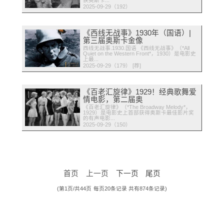
获奥斯卡...
2025-09-29（192）
《西线无战事》1930年（国语）|
第三届奥斯卡金像
西线无战事.1930.国语 《西线无战事》（*All
Quiet on the Western Front*，1930）是电影史
上最...
2025-09-29（179） [荐]
《百老汇旋律》1929！经典歌舞爱
情电影，第二届奥
《百老汇旋律》（*The Broadway Melody*，
1929）是电影史上首部获得奥斯卡最佳影片奖
的有声电影...
2025-09-29（150）
首页 上一页
下一页
尾页
(第
1
页/共44页
每页20条记录 共有874条记录)