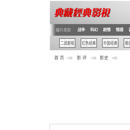
战争
科幻
剧情
情感
藏片类型
首 页
影 评
影史