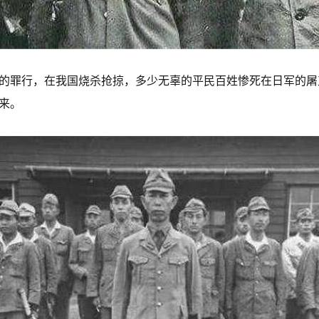
的罪行，在我国烧杀抢掠，多少无辜的平民百姓惨死在日军的屠
来。