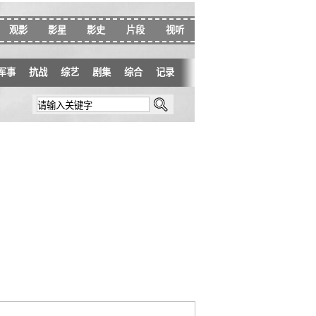
观影
影星
影史
片段
视听
军事
抗战
综艺
剧集
综合
记录