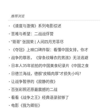
推荐浏览
·
《速度与激情》系列电影综述
·
苦难与希望：二战战俘营
·
“哥哥” 张国荣 | 人间四月芳菲尽
·
《夺冠》上映口碑炸裂：看懂中国女排，你才
·
战争的罪恶，《穿条纹睡衣的男孩》无法逃避
·
日本人35年前拍的中国美食纪录片《中国之食
·
日德兰海战，德舰“皮糙肉厚”才损失小吗？
·
让战争暂停的《寂静的夜》
·
百张彩照还原最震撼的二战
·
看看《战争之王》经典语录就够了
·
电影《我为卿狂》