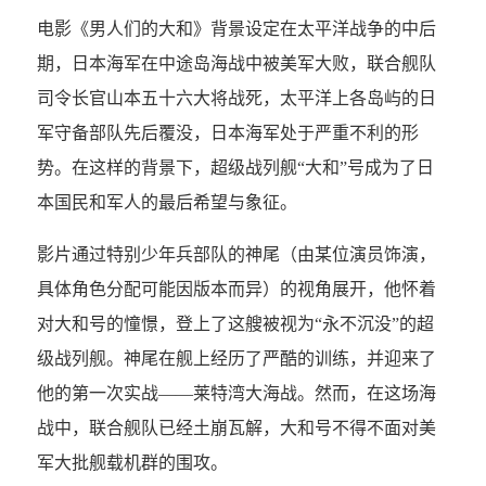
电影《男人们的大和》背景设定在太平洋战争的中后
期，日本海军在中途岛海战中被美军大败，联合舰队
司令长官山本五十六大将战死，太平洋上各岛屿的日
军守备部队先后覆没，日本海军处于严重不利的形
势。在这样的背景下，超级战列舰“大和”号成为了日
本国民和军人的最后希望与象征。
影片通过特别少年兵部队的神尾（由某位演员饰演，
具体角色分配可能因版本而异）的视角展开，他怀着
对大和号的憧憬，登上了这艘被视为“永不沉没”的超
级战列舰。神尾在舰上经历了严酷的训练，并迎来了
他的第一次实战——莱特湾大海战。然而，在这场海
战中，联合舰队已经土崩瓦解，大和号不得不面对美
军大批舰载机群的围攻。