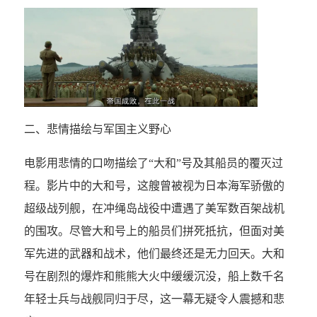
二、悲情描绘与军国主义野心
电影用悲情的口吻描绘了“大和”号及其船员的覆灭过
程。影片中的大和号，这艘曾被视为日本海军骄傲的
超级战列舰，在冲绳岛战役中遭遇了美军数百架战机
的围攻。尽管大和号上的船员们拼死抵抗，但面对美
军先进的武器和战术，他们最终还是无力回天。大和
号在剧烈的爆炸和熊熊大火中缓缓沉没，船上数千名
年轻士兵与战舰同归于尽，这一幕无疑令人震撼和悲